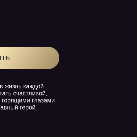
нь каждой
счастливой,
ящими глазами
й герой