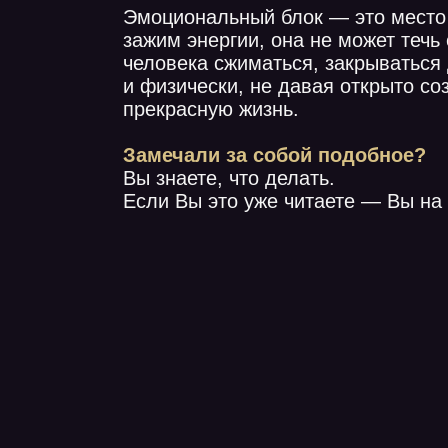
Вы знаете, что делать.
Если Вы это уже читаете — Вы на верном пут
дый день.
ь решение,
сто
разговор
ие
ку,
по QR-