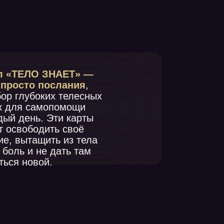
НАЕТ» —
слания
,
х телесных
помощи
ти карты
ь своё
ь из тела
дать там
е произошел
Это заставляет
мственно
орить свою