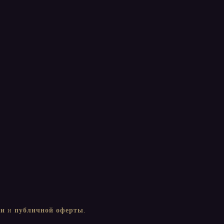
ти
и
публичной оферты
.