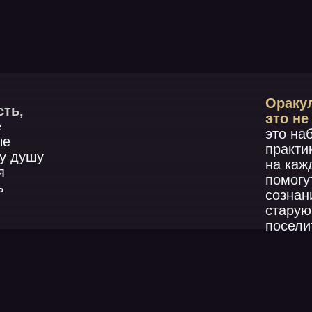
Оракул «ТЕЛО З
это не просто по
это набор глубоки
практик для само
у
на каждый день. Э
помогут освободит
сознание, вытащит
старую боль и не 
поселиться новой.
Эмоциональный блок — это место в теле, гд
зажим энергии, она не может течь свободно. 
человека сжиматься, закрываться духовно, у
и физически, не давая открыто созидать и тв
прекрасную жизнь.
Замечали за собой подобное?