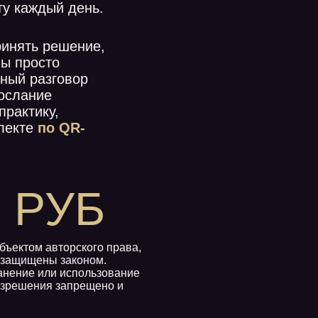
РУБ
м авторского права,
щены законом.
 или использование
ния запрещено и
АЗ
А