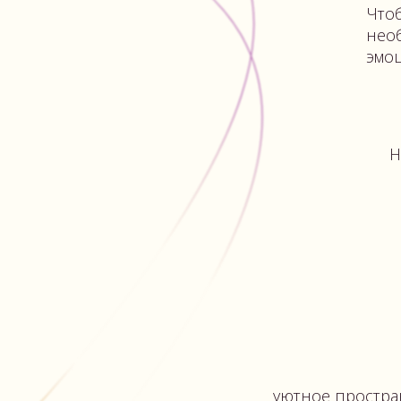
уютное пространство,
где всегда рады гостя
КОМУ П