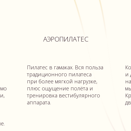
Пилатес в гамаках. Вся польза
Комплекс стат
традиционного пилатеса
и динамическ
при более мягкой нагрузке,
на растяжку, 
плюс ощущение полёта и
мышц, связок 
тренировка вестибулярного
Красивая осан
аппарата.
движение.