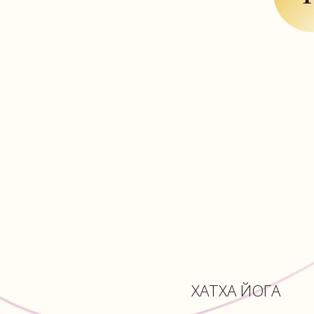
ХАТХА ЙОГА
Комплекс асан и дыхательных
упражнений, направленных
на физическое здоровье
и энергетический баланс.