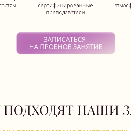
ПРИГЛАШАЕМ НА ЗАНЯТИЯ ВСЕХ
ЖЕЛАЮЩИХ ОТ 16 ДО 116 ЛЕТ!
ПРАКТИКИ ПОДХОДЯТ ВСЕМ, КТО ХОЧЕТ:
сохранить здоровые суставы
улучшить осанку
приобрести гибкость
и плавность в
движениях
стать сильнее и выносливее
научиться концентрации
и самоконтролю