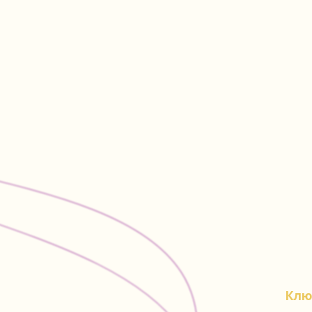
Ключевое
Чтобы своб
необходимо
эмоциям. 
НАША М