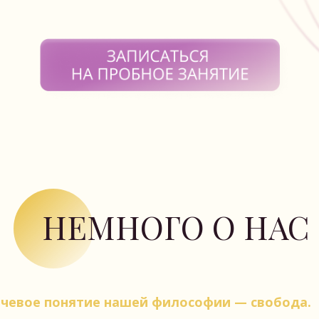
НЕМНОГО О НАС
 понятие нашей философии — свобода.
одно двигаться, думать и чувствовать,
 уделять внимание своему телу, разуму, душе,
Уметь слышать истинного себя.
ИССИЯ — ПОМОЧЬ ВАМ НА ПУТИ К СВОБОДЕ.
ЦЕНТР «ТОЧКА ОМ» — ЭТО: