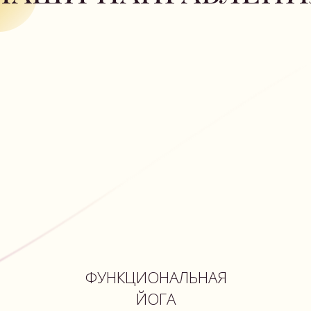
ФУНКЦИОНАЛЬНАЯ
АЭР
ЙОГА
Объединение традиционной
Классические 
хатха йоги и техник
выполняемые
европейского фитнеса.
гамаков. Это с
Упражнения развивают силу,
с позвоночник
гибкость, чувство
гибкость, рас