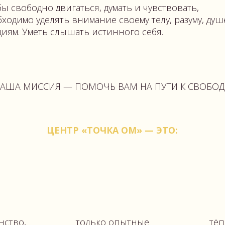
только опытные
тёплая дружеск
м
сертифицированные
атмосфера на заня
преподаватели
ОДХОДЯТ НАШИ ЗАНЯ