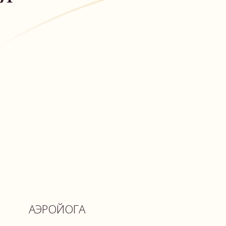
ОЙОГА
асаны,
 с помощью
нимает нагрузку
а, увеличивает
слабляет