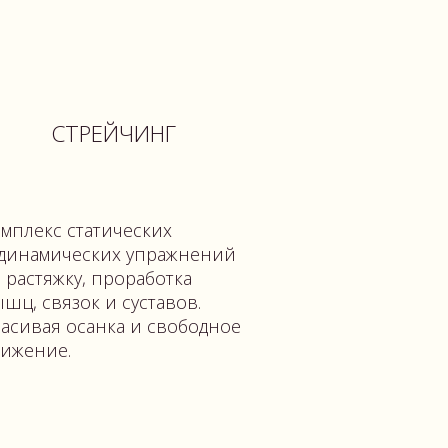
ических
их упражнений
проработка
и суставов.
ка и свободное