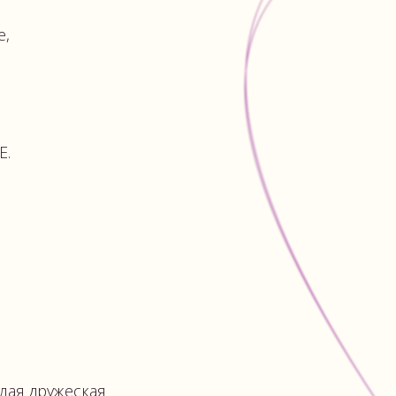
ая
тиях
ТИЯ