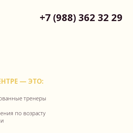
+7 (988) 362 32 29
ТО:
енеры
расту
ления