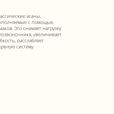
му.
ЙЧИНГ